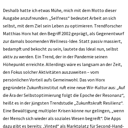
Deshalb hatte ich etwas Mühe, mich mit dem Motto dieser
Ausgabe anzufreunden. „Selfness“ bedeutet Arbeit an sich
selbst, mit dem Ziel sein Leben zu optimieren. Trendforscher
Matthias Horx hat den Begriff 2002 geprägt, als Gegenentwurf
zur damals boomenden Wellness-Idee. Statt passiv massiert,
bedampft und bekocht zu sein, lautete das Ideal nun, selbst
aktiv zu werden. Ein Trend, der in der Pandemie seinen
Höhepunkt erreichte. Allerdings wäre es langsam an der Zeit,
den Fokus solcher Aktivitäten auszuweiten – vom
persönlichen Vorteil aufs Gemeinwohl. Das von Horx
gegründete Zukunftsinstitut ruft eine neue Wir-Kultur aus: „Auf
die Ära der Selbstoptimierung folgt die Epoche der Resonanz“,
heißt es in der jüngsten Trendstudie „Zukunftskraft Resilienz“.
Eine Bewältigung multipler Krisen könne nur gelingen, „wenn
der Mensch sich wieder als soziales Wesen begreift“. Die Apps
dazu gibt es bereits: „Vinted“ als Marktplatz für Second-Hand-